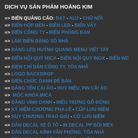
DỊCH VỤ SẢN PHẨM HOÀNG KIM
=> BIỂN QUẢNG CÁO:
BẠT
-
ALU
-
CHỮ NỔI
=>
BIỂN HỘP ĐÈN
-
BIỂN LED
-
BIỂN VẪY
=>
BIỂN CÔNG TY
-
BIỂN PHÒNG BAN
=>
LÀM BIỂN BẢNG SỐ NHÀ
=>
BẢNG LED HUỲNH QUANG MENU VIẾT TAY
=>
BIỂN NỘI QUY MICA
-
BIỂN NỘI QUY INOX
-
BIỂN WC
=>
BIỂN CHỈ DẪN CÔNG TY, TÒA NHÀ
=>
LOGO BACKDROP
=>
BIỂN CHỨC DANH ĐỂ BÀN
=>
BẢNG TÊN CÀI ÁO
-
HUY HIỆU, PIN CÀI ÁO
=>
MÓC KHÓA MICA
=>
BẢNG VINH DANH
-
BIỂU TRƯNG GỖ ĐỒNG
=>
KỶ NIỆM CHƯƠNG PHA LÊ
-
CÚP LƯU NIỆM
=>
HUY CHƯƠNG TRAO GIẢI
-
CỜ LƯU NIỆM
=>
DÁN DECAL XE Ô TÔ
-
IN DECAL PP BỒI MEX
=>
DÁN DECAL KÍNH VĂN PHÒNG, TÒA NHÀ