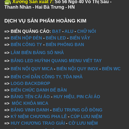
Xưởng Sản xuất 7:
Số 56 Ngõ 40 Võ Thị Sáu -
Thanh Nhàn - Hai Bà Trưng - HN
DỊCH VỤ SẢN PHẨM HOÀNG KIM
=> BIỂN QUẢNG CÁO:
BẠT
-
ALU
-
CHỮ NỔI
=>
BIỂN HỘP ĐÈN
-
BIỂN LED
-
BIỂN VẪY
=>
BIỂN CÔNG TY
-
BIỂN PHÒNG BAN
=>
LÀM BIỂN BẢNG SỐ NHÀ
=>
BẢNG LED HUỲNH QUANG MENU VIẾT TAY
=>
BIỂN NỘI QUY MICA
-
BIỂN NỘI QUY INOX
-
BIỂN WC
=>
BIỂN CHỈ DẪN CÔNG TY, TÒA NHÀ
=>
LOGO BACKDROP
=>
BIỂN CHỨC DANH ĐỂ BÀN
=>
BẢNG TÊN CÀI ÁO
-
HUY HIỆU, PIN CÀI ÁO
=>
MÓC KHÓA MICA
=>
BẢNG VINH DANH
-
BIỂU TRƯNG GỖ ĐỒNG
=>
KỶ NIỆM CHƯƠNG PHA LÊ
-
CÚP LƯU NIỆM
=>
HUY CHƯƠNG TRAO GIẢI
-
CỜ LƯU NIỆM