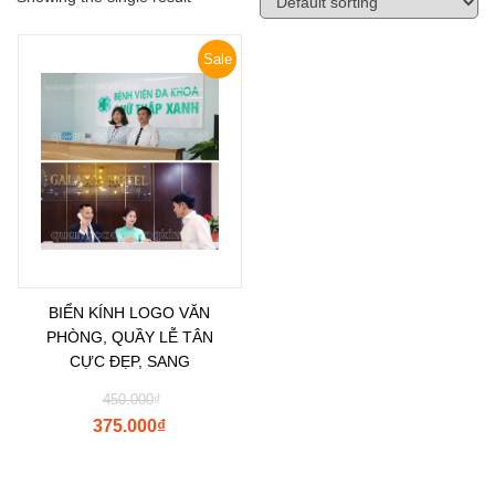
Sale
BIỂN KÍNH LOGO VĂN
PHÒNG, QUẦY LỄ TÂN
CỰC ĐẸP, SANG
450.000
₫
375.000
₫