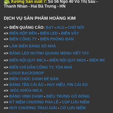
Xưởng Sản xuất 7:
Số 56 Ngõ 40 Võ Thị Sáu -
Thanh Nhàn - Hai Bà Trưng - HN
DỊCH VỤ SẢN PHẨM HOÀNG KIM
=> BIỂN QUẢNG CÁO:
BẠT
-
ALU
-
CHỮ NỔI
=>
BIỂN HỘP ĐÈN
-
BIỂN LED
-
BIỂN VẪY
=>
BIỂN CÔNG TY
-
BIỂN PHÒNG BAN
=>
LÀM BIỂN BẢNG SỐ NHÀ
=>
BẢNG LED HUỲNH QUANG MENU VIẾT TAY
=>
BIỂN NỘI QUY MICA
-
BIỂN NỘI QUY INOX
-
BIỂN WC
=>
BIỂN CHỈ DẪN CÔNG TY, TÒA NHÀ
=>
LOGO BACKDROP
=>
BIỂN CHỨC DANH ĐỂ BÀN
=>
BẢNG TÊN CÀI ÁO
-
HUY HIỆU, PIN CÀI ÁO
=>
MÓC KHÓA MICA
=>
BẢNG VINH DANH
-
BIỂU TRƯNG GỖ ĐỒNG
=>
KỶ NIỆM CHƯƠNG PHA LÊ
-
CÚP LƯU NIỆM
=>
HUY CHƯƠNG TRAO GIẢI
-
CỜ LƯU NIỆM