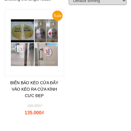
Sale
BIỂN BÁO KÉO CỬA ĐẨY
VÀO KÉO RA CỬA KÍNH
CỰC ĐẸP
180.000
₫
135.000
₫