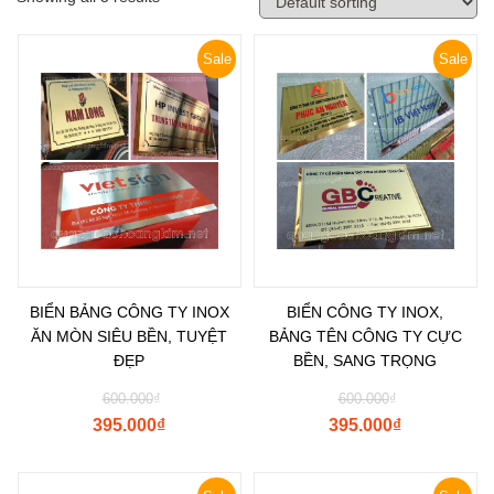
Sale
Sale
BIỂN BẢNG CÔNG TY INOX
BIỂN CÔNG TY INOX,
ĂN MÒN SIÊU BỀN, TUYỆT
BẢNG TÊN CÔNG TY CỰC
ĐẸP
BỀN, SANG TRỌNG
600.000
₫
600.000
₫
395.000
₫
395.000
₫