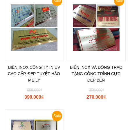
Sale
Sale
BIỂN INOX CÔNG TY IN UV
BIỂN INOX VÀ ĐỒNG TRAO
CAO CẤP, ĐẸP TUYỆT HẢO
TẶNG CÔNG TRÌNH CỰC
MÊ LY
ĐẸP BỀN
600.000
₫
350.000
₫
390.000
₫
270.000
₫
Sale