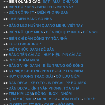
=> BIỂN QUẢNG CÁO:
BẠT
-
ALU
-
CHỮ NỔI
=>
BIỂN HỘP ĐÈN
-
BIỂN LED
-
BIỂN VẪY
=>
BIỂN CÔNG TY
-
BIỂN PHÒNG BAN
=>
LÀM BIỂN BẢNG SỐ NHÀ
=>
BẢNG LED HUỲNH QUANG MENU VIẾT TAY
=>
BIỂN NỘI QUY MICA
-
BIỂN NỘI QUY INOX
-
BIỂN WC
=>
BIỂN CHỈ DẪN CÔNG TY, TÒA NHÀ
=>
LOGO BACKDROP
=>
BIỂN CHỨC DANH ĐỂ BÀN
=>
BẢNG TÊN CÀI ÁO
-
HUY HIỆU, PIN CÀI ÁO
=>
MÓC KHÓA MICA
=>
BẢNG VINH DANH
-
BIỂU TRƯNG GỖ ĐỒNG
=>
KỶ NIỆM CHƯƠNG PHA LÊ
-
CÚP LƯU NIỆM
=>
HUY CHƯƠNG TRAO GIẢI
-
CỜ LƯU NIỆM
=>
DÁN DECAL XE Ô TÔ
-
IN DECAL PP BỒI MEX
=>
DÁN DECAL KÍNH VĂN PHÒNG, TÒA NHÀ
=>
TEM KIM LOẠI
:
ĐỒNG
-
INOX
-
NHÔM
=>
QUẦY KỆ MICA
:
MENU MICA
-
HÒM PHIẾU
-
GÓP Ý
...
=>
IN OFFSET
:
TỜ RƠI
-
CARD
-
HÓA ĐƠN
...