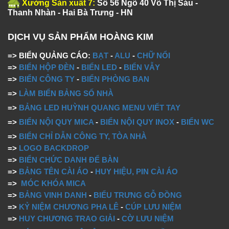
Xưởng Sản xuất 7:
Số 56 Ngõ 40 Võ Thị Sáu -
Thanh Nhàn - Hai Bà Trưng - HN
DỊCH VỤ SẢN PHẨM HOÀNG KIM
=> BIỂN QUẢNG CÁO:
BẠT
-
ALU
-
CHỮ NỔI
=>
BIỂN HỘP ĐÈN
-
BIỂN LED
-
BIỂN VẪY
=>
BIỂN CÔNG TY
-
BIỂN PHÒNG BAN
=>
LÀM BIỂN BẢNG SỐ NHÀ
=>
BẢNG LED HUỲNH QUANG MENU VIẾT TAY
=>
BIỂN NỘI QUY MICA
-
BIỂN NỘI QUY INOX
-
BIỂN WC
=>
BIỂN CHỈ DẪN CÔNG TY, TÒA NHÀ
=>
LOGO BACKDROP
=>
BIỂN CHỨC DANH ĐỂ BÀN
=>
BẢNG TÊN CÀI ÁO
-
HUY HIỆU, PIN CÀI ÁO
=>
MÓC KHÓA MICA
=>
BẢNG VINH DANH
-
BIỂU TRƯNG GỖ ĐỒNG
=>
KỶ NIỆM CHƯƠNG PHA LÊ
-
CÚP LƯU NIỆM
=>
HUY CHƯƠNG TRAO GIẢI
-
CỜ LƯU NIỆM