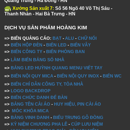
Quang Trung - Hà Đông - HN
Xưởng Sản xuất 7:
Số 56 Ngõ 40 Võ Thị Sáu -
Thanh Nhàn - Hai Bà Trưng - HN
DỊCH VỤ SẢN PHẨM HOÀNG KIM
=> BIỂN QUẢNG CÁO:
BẠT
-
ALU
-
CHỮ NỔI
=>
BIỂN HỘP ĐÈN
-
BIỂN LED
-
BIỂN VẪY
=>
BIỂN CÔNG TY
-
BIỂN PHÒNG BAN
=>
LÀM BIỂN BẢNG SỐ NHÀ
=>
BẢNG LED HUỲNH QUANG MENU VIẾT TAY
=>
BIỂN NỘI QUY MICA
-
BIỂN NỘI QUY INOX
-
BIỂN WC
=>
BIỂN CHỈ DẪN CÔNG TY, TÒA NHÀ
=>
LOGO BACKDROP
=>
BIỂN CHỨC DANH ĐỂ BÀN
=>
BẢNG TÊN CÀI ÁO
-
HUY HIỆU, PIN CÀI ÁO
=>
MÓC KHÓA MICA
=>
BẢNG VINH DANH
-
BIỂU TRƯNG GỖ ĐỒNG
=>
KỶ NIỆM CHƯƠNG PHA LÊ
-
CÚP LƯU NIỆM