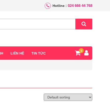
024 666 44 768
Hotline :
0
NH
LIÊN HỆ
TIN TỨC