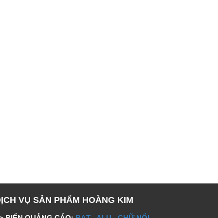
DỊCH VỤ SẢN PHẨM HOÀNG KIM
> BIỂN QUẢNG CÁO:
BẠT
-
ALU
-
CHỮ NỔI