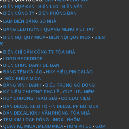
=>
BIỂN HỘP ĐÈN
-
BIỂN LED
-
BIỂN VẪY
=>
BIỂN CÔNG TY
-
BIỂN PHÒNG BAN
=>
LÀM BIỂN BẢNG SỐ NHÀ
=>
BẢNG LED HUỲNH QUANG MENU VIẾT TAY
=>
BIỂN NỘI QUY MICA
-
BIỂN NỘI QUY INOX
-
BIỂN
WC
=>
BIỂN CHỈ DẪN CÔNG TY, TÒA NHÀ
=>
LOGO BACKDROP
>
BIỂN CHỨC DANH ĐỂ BÀN
=>
BẢNG TÊN CÀI ÁO
-
HUY HIỆU, PIN CÀI ÁO
=>
MÓC KHÓA MICA
=>
BẢNG VINH DANH
-
BIỂU TRƯNG GỖ ĐỒNG
=>
KỶ NIỆM CHƯƠNG PHA LÊ
-
CÚP LƯU NIỆM
=>
HUY CHƯƠNG TRAO GIẢI
-
CỜ LƯU NIỆM
=>
DÁN DECAL XE Ô TÔ
-
IN DECAL PP BỒI MEX
=>
DÁN DECAL KÍNH VĂN PHÒNG, TÒA NHÀ
=>
TEM KIM LOẠI
:
ĐỒNG
-
INOX
-
NHÔM
=>
QUẦY KỆ MICA
:
MENU MICA
-
HÒM PHIẾU
-
GÓP