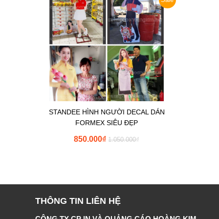
STANDEE HÌNH NGƯỜI DECAL DÁN
FORMEX SIÊU ĐẸP
850.000
₫
1.050.000
₫
THÔNG TIN LIÊN HỆ
CÔNG TY CP IN VÀ QUẢNG CÁO HOÀNG KIM