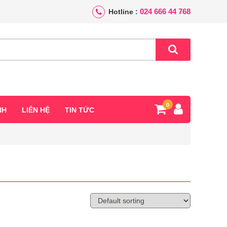
024 666 44 768
Hotline :
0
NH
LIÊN HỆ
TIN TỨC