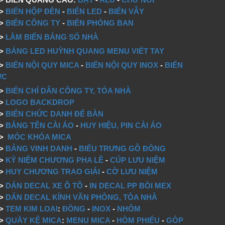
=>
BIỂN HỘP ĐÈN
-
BIỂN LED
-
BIỂN VẪY
=>
BIỂN CÔNG TY
-
BIỂN PHÒNG BAN
=>
LÀM BIỂN BẢNG SỐ NHÀ
=>
BẢNG LED HUỲNH QUANG MENU VIẾT TAY
=>
BIỂN NỘI QUY MICA
-
BIỂN NỘI QUY INOX
-
BIỂN
WC
=>
BIỂN CHỈ DẪN CÔNG TY, TÒA NHÀ
=>
LOGO BACKDROP
>
BIỂN CHỨC DANH ĐỂ BÀN
=>
BẢNG TÊN CÀI ÁO
-
HUY HIỆU, PIN CÀI ÁO
=>
MÓC KHÓA MICA
=>
BẢNG VINH DANH
-
BIỂU TRƯNG GỖ ĐỒNG
=>
KỶ NIỆM CHƯƠNG PHA LÊ
-
CÚP LƯU NIỆM
=>
HUY CHƯƠNG TRAO GIẢI
-
CỜ LƯU NIỆM
=>
DÁN DECAL XE Ô TÔ
-
IN DECAL PP BỒI MEX
=>
DÁN DECAL KÍNH VĂN PHÒNG, TÒA NHÀ
=>
TEM KIM LOẠI
:
ĐỒNG
-
INOX
-
NHÔM
=>
QUẦY KỆ MICA
:
MENU MICA
-
HÒM PHIẾU
-
GÓP