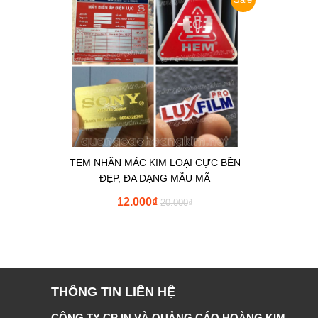
TEM NHÃN MÁC KIM LOẠI CỰC BỀN
ĐẸP, ĐA DẠNG MẪU MÃ
12.000
₫
20.000
₫
THÔNG TIN LIÊN HỆ
CÔNG TY CP IN VÀ QUẢNG CÁO HOÀNG KIM