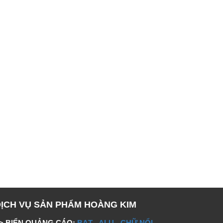
DỊCH VỤ SẢN PHẨM HOÀNG KIM
> BIỂN QUẢNG CÁO:
BẠT
-
ALU
-
CHỮ NỔI