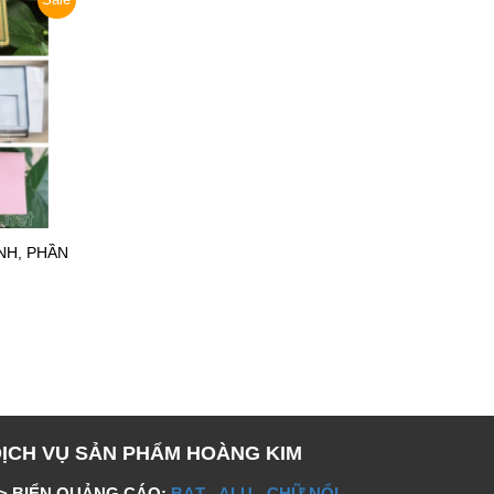
NH, PHẦN
DỊCH VỤ SẢN PHẨM HOÀNG KIM
> BIỂN QUẢNG CÁO:
BẠT
-
ALU
-
CHỮ NỔI