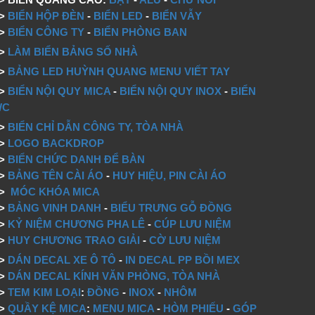
=>
BIỂN HỘP ĐÈN
-
BIỂN LED
-
BIỂN VẪY
=>
BIỂN CÔNG TY
-
BIỂN PHÒNG BAN
=>
LÀM BIỂN BẢNG SỐ NHÀ
=>
BẢNG LED HUỲNH QUANG MENU VIẾT TAY
=>
BIỂN NỘI QUY MICA
-
BIỂN NỘI QUY INOX
-
BIỂN
WC
=>
BIỂN CHỈ DẪN CÔNG TY, TÒA NHÀ
=>
LOGO BACKDROP
>
BIỂN CHỨC DANH ĐỂ BÀN
=>
BẢNG TÊN CÀI ÁO
-
HUY HIỆU, PIN CÀI ÁO
=>
MÓC KHÓA MICA
=>
BẢNG VINH DANH
-
BIỂU TRƯNG GỖ ĐỒNG
=>
KỶ NIỆM CHƯƠNG PHA LÊ
-
CÚP LƯU NIỆM
=>
HUY CHƯƠNG TRAO GIẢI
-
CỜ LƯU NIỆM
=>
DÁN DECAL XE Ô TÔ
-
IN DECAL PP BỒI MEX
=>
DÁN DECAL KÍNH VĂN PHÒNG, TÒA NHÀ
=>
TEM KIM LOẠI
:
ĐỒNG
-
INOX
-
NHÔM
=>
QUẦY KỆ MICA
:
MENU MICA
-
HÒM PHIẾU
-
GÓP