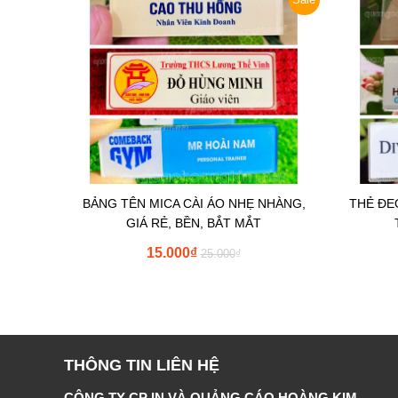
BẢNG TÊN MICA CÀI ÁO NHẸ NHÀNG,
THẺ ĐE
GIÁ RẺ, BỀN, BẮT MẮT
15.000
₫
25.000
₫
THÔNG TIN LIÊN HỆ
CÔNG TY CP IN VÀ QUẢNG CÁO HOÀNG KIM