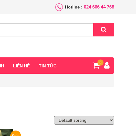
024 666 44 768
Hotline :
0
NH
LIÊN HỆ
TIN TỨC
Sale