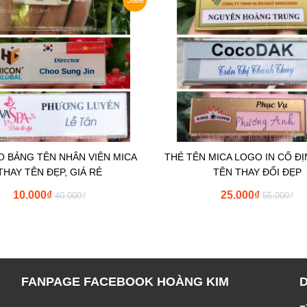
O BẢNG TÊN NHÂN VIÊN MICA
THẺ TÊN MICA LOGO IN CỐ ĐỊ
THAY TÊN ĐẸP, GIÁ RẺ
TÊN THAY ĐỔI ĐẸP
10.000
₫
25.000
₫
40.000
₫
55.000
₫
FANPAGE FACEBOOK HOÀNG KIM
=