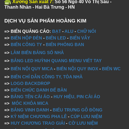
Xưởng Sản xuất 7:
Số 56 Ngõ 40 Võ Thị Sáu -
Thanh Nhàn - Hai Bà Trưng - HN
DỊCH VỤ SẢN PHẨM HOÀNG KIM
=> BIỂN QUẢNG CÁO:
BẠT
-
ALU
-
CHỮ NỔI
=>
BIỂN HỘP ĐÈN
-
BIỂN LED
-
BIỂN VẪY
=>
BIỂN CÔNG TY
-
BIỂN PHÒNG BAN
=>
LÀM BIỂN BẢNG SỐ NHÀ
=>
BẢNG LED HUỲNH QUANG MENU VIẾT TAY
=>
BIỂN NỘI QUY MICA
-
BIỂN NỘI QUY INOX
-
BIỂN WC
=>
BIỂN CHỈ DẪN CÔNG TY, TÒA NHÀ
=>
LOGO BACKDROP
=>
BIỂN CHỨC DANH ĐỂ BÀN
=>
BẢNG TÊN CÀI ÁO
-
HUY HIỆU, PIN CÀI ÁO
=>
MÓC KHÓA MICA
=>
BẢNG VINH DANH
-
BIỂU TRƯNG GỖ ĐỒNG
=>
KỶ NIỆM CHƯƠNG PHA LÊ
-
CÚP LƯU NIỆM
=>
HUY CHƯƠNG TRAO GIẢI
-
CỜ LƯU NIỆM