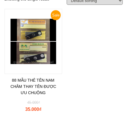
Sale
88 MẪU THẺ TÊN NAM
CHÂM THAY TÊN ĐƯỢC
ƯU CHUỘNG
45.000
₫
35.000
₫