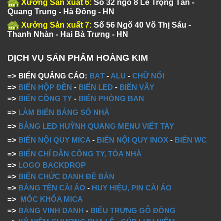
Xưởng Sản xuất 6:
Số 32 ngõ 8 Lê Trọng Tấn -
Quang Trung - Hà Đông - HN
Xưởng Sản xuất 7:
Số 56 Ngõ 40 Võ Thị Sáu -
Thanh Nhàn - Hai Bà Trưng - HN
DỊCH VỤ SẢN PHẨM HOÀNG KIM
=> BIỂN QUẢNG CÁO:
BẠT
-
ALU
-
CHỮ NỔI
=>
BIỂN HỘP ĐÈN
-
BIỂN LED
-
BIỂN VẪY
=>
BIỂN CÔNG TY
-
BIỂN PHÒNG BAN
=>
LÀM BIỂN BẢNG SỐ NHÀ
=>
BẢNG LED HUỲNH QUANG MENU VIẾT TAY
=>
BIỂN NỘI QUY MICA
-
BIỂN NỘI QUY INOX
-
BIỂN WC
=>
BIỂN CHỈ DẪN CÔNG TY, TÒA NHÀ
=>
LOGO BACKDROP
=>
BIỂN CHỨC DANH ĐỂ BÀN
=>
BẢNG TÊN CÀI ÁO
-
HUY HIỆU, PIN CÀI ÁO
=>
MÓC KHÓA MICA
=>
BẢNG VINH DANH
-
BIỂU TRƯNG GỖ ĐỒNG