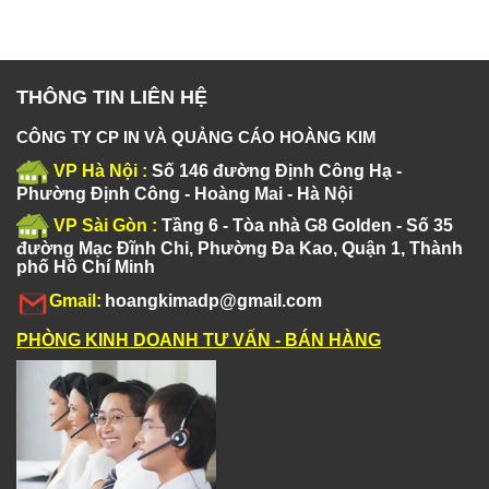
THÔNG TIN LIÊN HỆ
CÔNG TY CP IN VÀ QUẢNG CÁO HOÀNG KIM
VP Hà Nội :
Số 146 đường Định Công Hạ -
Phường Định Công - Hoàng Mai - Hà Nội
VP Sài Gòn :
Tầng 6 - Tòa nhà G8 Golden - Số 35
đường Mạc Đĩnh Chi, Phường Đa Kao, Quận 1, Thành
phố Hồ Chí Minh
Gmail:
hoangkimadp@gmail.com
PHÒNG KINH DOANH TƯ VẤN - BÁN HÀNG