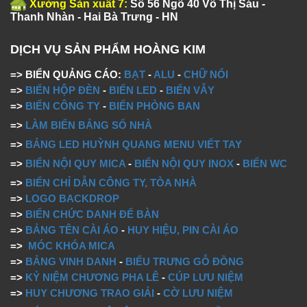
Xưởng Sản xuất 7:
Số 56 Ngõ 40 Võ Thị Sáu -
Thanh Nhàn - Hai Bà Trưng - HN
DỊCH VỤ SẢN PHẨM HOÀNG KIM
=> BIỂN QUẢNG CÁO:
BẠT
-
ALU
-
CHỮ NỔI
=>
BIỂN HỘP ĐÈN
-
BIỂN LED
-
BIỂN VẪY
=>
BIỂN CÔNG TY
-
BIỂN PHÒNG BAN
=>
LÀM BIỂN BẢNG SỐ NHÀ
=>
BẢNG LED HUỲNH QUANG MENU VIẾT TAY
=>
BIỂN NỘI QUY MICA
-
BIỂN NỘI QUY INOX
-
BIỂN WC
=>
BIỂN CHỈ DẪN CÔNG TY, TÒA NHÀ
=>
LOGO BACKDROP
=>
BIỂN CHỨC DANH ĐỂ BÀN
=>
BẢNG TÊN CÀI ÁO
-
HUY HIỆU, PIN CÀI ÁO
=>
MÓC KHÓA MICA
=>
BẢNG VINH DANH
-
BIỂU TRƯNG GỖ ĐỒNG
=>
KỶ NIỆM CHƯƠNG PHA LÊ
-
CÚP LƯU NIỆM
=>
HUY CHƯƠNG TRAO GIẢI
-
CỜ LƯU NIỆM