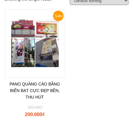
Sale
PANO QUẢNG CÁO BẰNG
BIỂN BẠT CỰC ĐẸP BỀN,
THU HÚT
350.000
₫
200.000
₫