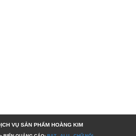
DỊCH VỤ SẢN PHẨM HOÀNG KIM
> BIỂN QUẢNG CÁO:
BẠT
-
ALU
-
CHỮ NỔI