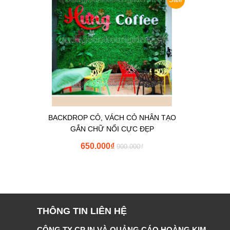
BACKDROP CỎ, VÁCH CỎ NHÂN TẠO
GẮN CHỮ NỔI CỰC ĐẸP
650.000
₫
900.000
₫
THÔNG TIN LIÊN HỆ
CÔNG TY CP IN VÀ QUẢNG CÁO HOÀNG KIM