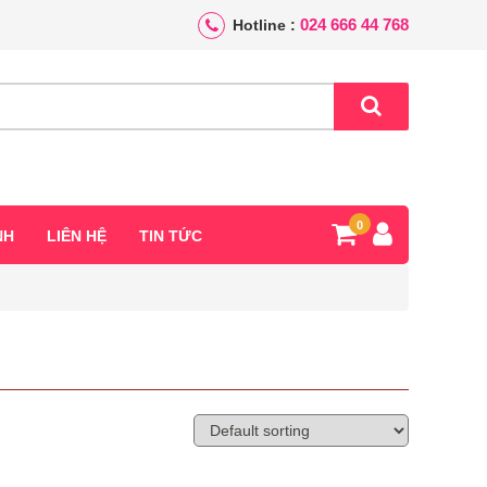
024 666 44 768
Hotline :
0
NH
LIÊN HỆ
TIN TỨC