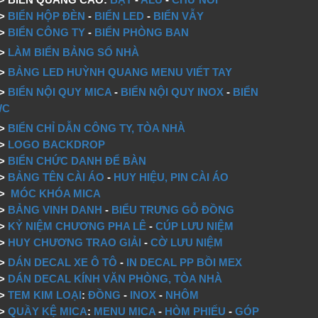
=>
BIỂN HỘP ĐÈN
-
BIỂN LED
-
BIỂN VẪY
=>
BIỂN CÔNG TY
-
BIỂN PHÒNG BAN
=>
LÀM BIỂN BẢNG SỐ NHÀ
=>
BẢNG LED HUỲNH QUANG MENU VIẾT TAY
=>
BIỂN NỘI QUY MICA
-
BIỂN NỘI QUY INOX
-
BIỂN
WC
=>
BIỂN CHỈ DẪN CÔNG TY, TÒA NHÀ
=>
LOGO BACKDROP
>
BIỂN CHỨC DANH ĐỂ BÀN
=>
BẢNG TÊN CÀI ÁO
-
HUY HIỆU, PIN CÀI ÁO
=>
MÓC KHÓA MICA
=>
BẢNG VINH DANH
-
BIỂU TRƯNG GỖ ĐỒNG
=>
KỶ NIỆM CHƯƠNG PHA LÊ
-
CÚP LƯU NIỆM
=>
HUY CHƯƠNG TRAO GIẢI
-
CỜ LƯU NIỆM
=>
DÁN DECAL XE Ô TÔ
-
IN DECAL PP BỒI MEX
=>
DÁN DECAL KÍNH VĂN PHÒNG, TÒA NHÀ
=>
TEM KIM LOẠI
:
ĐỒNG
-
INOX
-
NHÔM
=>
QUẦY KỆ MICA
:
MENU MICA
-
HÒM PHIẾU
-
GÓP