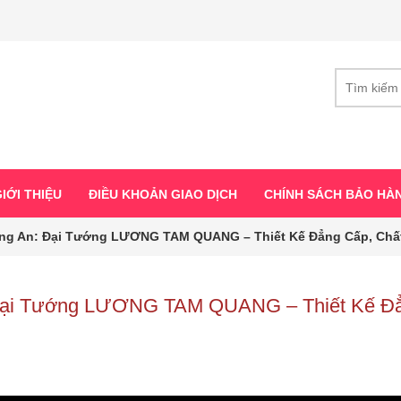
IỚI THIỆU
ĐIỀU KHOẢN GIAO DỊCH
CHÍNH SÁCH BẢO HÀ
ng An: Đại Tướng LƯƠNG TAM QUANG – Thiết Kế Đẳng Cấp, Chất
 Đại Tướng LƯƠNG TAM QUANG – Thiết Kế Đ