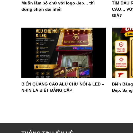
Muốn làm bộ chữ với logo đẹp… thì
TÌM ĐÂU 
đừng chọn đại nhé!
CÁO… VỪA
GIÁ?
BIỂN QUẢNG CÁO ALU CHỮ NỔI & LED –
Biển Bảng
NHÌN LÀ BIẾT ĐẲNG CẤP
Đẹp, Sang