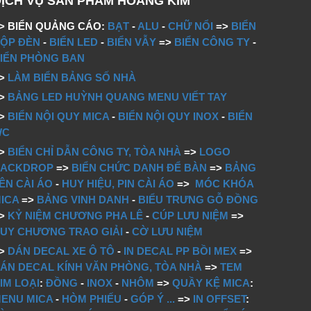
DỊCH VỤ SẢN PHẨM HOÀNG KIM
> BIỂN QUẢNG CÁO:
BẠT
-
ALU
-
CHỮ NỔI
=>
BIỂN
ỘP ĐÈN
-
BIỂN LED
-
BIỂN VẪY
=>
BIỂN CÔNG TY
-
IỂN PHÒNG BAN
=>
LÀM BIỂN BẢNG SỐ NHÀ
=>
BẢNG LED HUỲNH QUANG MENU VIẾT TAY
=>
BIỂN NỘI QUY MICA
-
BIỂN NỘI QUY INOX
-
BIỂN
WC
=>
BIỂN CHỈ DẪN CÔNG TY, TÒA NHÀ
=>
LOGO
BACKDROP
=>
BIỂN CHỨC DANH ĐỂ BÀN
=>
BẢNG
ÊN CÀI ÁO
-
HUY HIỆU, PIN CÀI ÁO
=>
MÓC KHÓA
ICA
=>
BẢNG VINH DANH
-
BIỂU TRƯNG GỖ ĐỒNG
=>
KỶ NIỆM CHƯƠNG PHA LÊ
-
CÚP LƯU NIỆM
=>
UY CHƯƠNG TRAO GIẢI
-
CỜ LƯU NIỆM
=>
DÁN DECAL XE Ô TÔ
-
IN DECAL PP BỒI MEX
=>
ÁN DECAL KÍNH VĂN PHÒNG, TÒA NHÀ
=>
TEM
IM LOẠI
:
ĐỒNG
-
INOX
-
NHÔM
=>
QUẦY KỆ MICA
:
ENU MICA
-
HÒM PHIẾU
-
GÓP Ý
...
=>
IN OFFSET
: