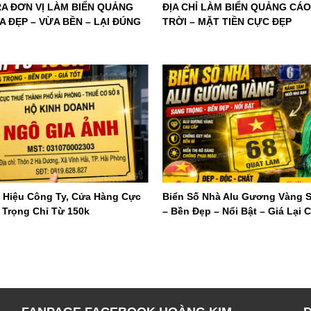
RA ĐƠN VỊ LÀM BIỂN QUẢNG
ĐỊA CHỈ LÀM BIỂN QUẢNG CÁ
 ĐẸP – VỪA BỀN – LẠI ĐÚNG
TRỜI – MẶT TIỀN CỰC ĐẸP
 Hiệu Công Ty, Cửa Hàng Cực
Biển Số Nhà Alu Gương Vàng 
 Trọng Chỉ Từ 150k
– Bền Đẹp – Nổi Bật – Giá Lại 