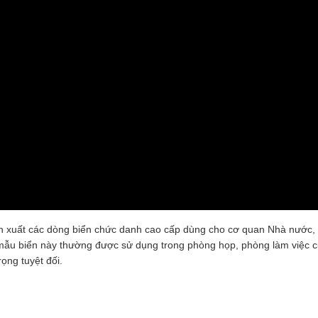
n xuất các dòng biển chức danh cao cấp dùng cho cơ quan Nhà nước, 
 mẫu biển này thường được sử dụng trong phòng họp, phòng làm việc c
rọng tuyệt đối.