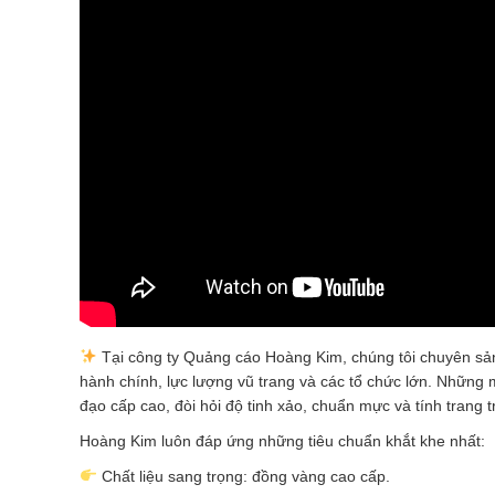
Tại công ty Quảng cáo Hoàng Kim, chúng tôi chuyên sả
hành chính, lực lượng vũ trang và các tổ chức lớn. Những
đạo cấp cao, đòi hỏi độ tinh xảo, chuẩn mực và tính trang t
Hoàng Kim luôn đáp ứng những tiêu chuẩn khắt khe nhất:
Chất liệu sang trọng: đồng vàng cao cấp.