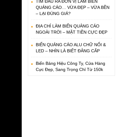
TÌM ĐÂU RA ĐƠN VỊ LÀM BIỂN
QUẢNG CÁO… VỪA ĐẸP – VỪA BỀN
– LẠI ĐÚNG GIÁ?
ĐỊA CHỈ LÀM BIỂN QUẢNG CÁO
NGOÀI TRỜI – MẶT TIỀN CỰC ĐẸP
BIỂN QUẢNG CÁO ALU CHỮ NỔI &
LED – NHÌN LÀ BIẾT ĐẲNG CẤP
Biển Bảng Hiệu Công Ty, Cửa Hàng
Cực Đẹp, Sang Trọng Chỉ Từ 150k