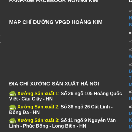
FANPAGE FACEBOOK HOÀNG KIM
=
H
MAP CHỈ ĐƯỜNG VPGD HOÀNG KIM
B
ố
,
T
ĐỊA CHỈ XƯỞNG SẢN XUẤT HÀ NỘI
M
Xưởng Sản xuất 1:
Số 26 ngõ 105 Hoàng Quốc
H
Việt - Cầu Giấy - HN
Xưởng Sản xuất 2:
Số 88 ngõ 26 Cát Linh -
Đống Đa - HN
D
K
Xưởng Sản xuất 3:
Số 11 ngõ 9 Nguyễn Văn
Linh - Phúc Đồng - Long Biên - HN
M