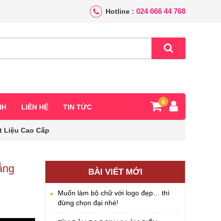
024 666 44 768
Hotline :
0
NH
LIÊN HỆ
TIN TỨC
 Liệu Cao Cấp
ẳng
BÀI VIẾT MỚI
Muốn làm bộ chữ với logo đẹp… thì
đừng chọn đại nhé!