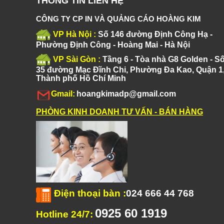
THÔNG TIN LIÊN HỆ
CÔNG TY CP IN VÀ QUẢNG CÁO HOÀNG KIM
VP Hà Nội :
Số 146 đường Định Công Hạ -
Phường Định Công - Hoàng Mai - Hà Nội
VP Sài Gòn :
Tầng 6 - Tòa nhà G8 Golden - S
35 đường Mạc Đĩnh Chi, Phường Đa Kao, Quận 1
Thành phố Hồ Chí Minh
Gmail:
hoangkimadp@gmail.com
PHÒNG KINH DOANH TƯ VẤN - BÁN HÀNG
Điện thoại bàn
:
024 666 44 768
0925 60 1919
Hotline 24/7: