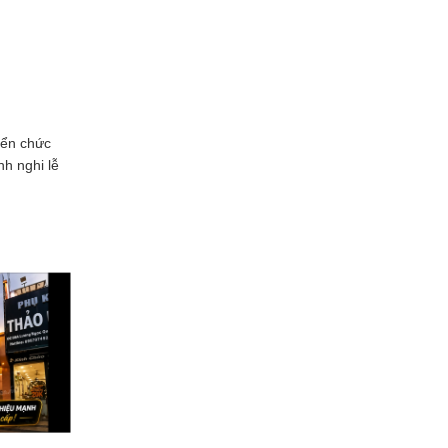
iển chức
h nghi lễ