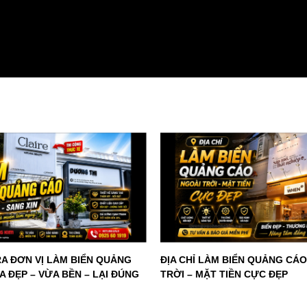
RA ĐƠN VỊ LÀM BIỂN QUẢNG
ĐỊA CHỈ LÀM BIỂN QUẢNG CÁ
 ĐẸP – VỪA BỀN – LẠI ĐÚNG
TRỜI – MẶT TIỀN CỰC ĐẸP