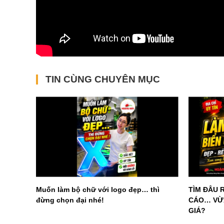
TIN CÙNG CHUYÊN MỤC
Muốn làm bộ chữ với logo đẹp… thì
TÌM ĐÂU 
đừng chọn đại nhé!
CÁO… VỪA
GIÁ?