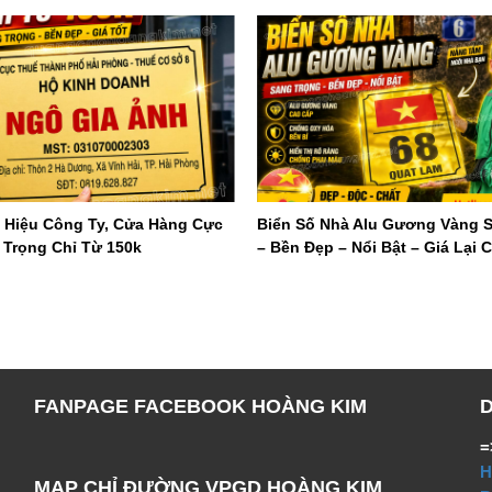
 Hiệu Công Ty, Cửa Hàng Cực
Biển Số Nhà Alu Gương Vàng 
 Trọng Chỉ Từ 150k
– Bền Đẹp – Nổi Bật – Giá Lại 
FANPAGE FACEBOOK HOÀNG KIM
=
H
MAP CHỈ ĐƯỜNG VPGD HOÀNG KIM