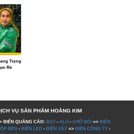
Sang Trọng
Cực Rẻ
DỊCH VỤ SẢN PHẨM HOÀNG KIM
> BIỂN QUẢNG CÁO:
BẠT
-
ALU
-
CHỮ NỔI
=>
BIỂN
ỘP ĐÈN
-
BIỂN LED
-
BIỂN VẪY
=>
BIỂN CÔNG TY
-