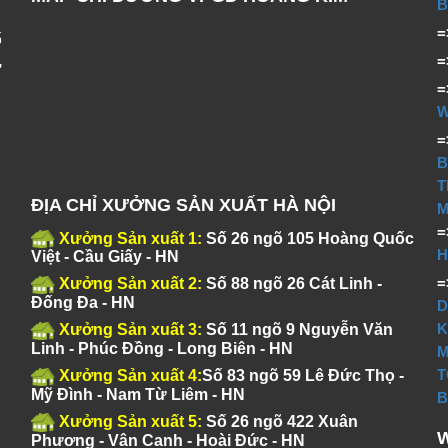
B
ố
,
T
ĐỊA CHỈ XƯỞNG SẢN XUẤT HÀ NỘI
M
Xưởng Sản xuất 1:
Số 26 ngõ 105 Hoàng Quốc
H
Việt - Cầu Giấy - HN
Xưởng Sản xuất 2:
Số 88 ngõ 26 Cát Linh -
Đống Đa - HN
D
K
Xưởng Sản xuất 3:
Số 11 ngõ 9 Nguyễn Văn
Linh - Phúc Đồng - Long Biên - HN
M
T
Xưởng Sản xuất 4:
Số 83 ngõ 59 Lê Đức Thọ -
Mỹ Đình - Nam Từ Liêm - HN
B
Xưởng Sản xuất 5:
Số 26 ngõ 422 Xuân
Phương - Vân Canh - Hoài Đức - HN