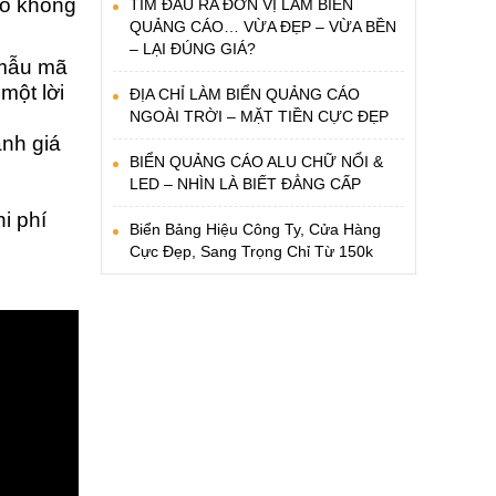
ảo không
TÌM ĐÂU RA ĐƠN VỊ LÀM BIỂN
QUẢNG CÁO… VỪA ĐẸP – VỪA BỀN
– LẠI ĐÚNG GIÁ?
u mẫu mã
một lời
ĐỊA CHỈ LÀM BIỂN QUẢNG CÁO
NGOÀI TRỜI – MẶT TIỀN CỰC ĐẸP
nh giá
BIỂN QUẢNG CÁO ALU CHỮ NỔI &
LED – NHÌN LÀ BIẾT ĐẲNG CẤP
i phí
Biển Bảng Hiệu Công Ty, Cửa Hàng
Cực Đẹp, Sang Trọng Chỉ Từ 150k