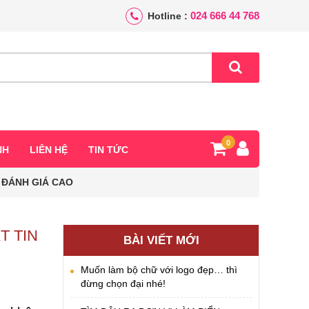
024 666 44 768
Hotline :
0
NH
LIÊN HỆ
TIN TỨC
 ĐÁNH GIÁ CAO
T TIN
BÀI VIẾT MỚI
Muốn làm bộ chữ với logo đẹp… thì
đừng chọn đại nhé!