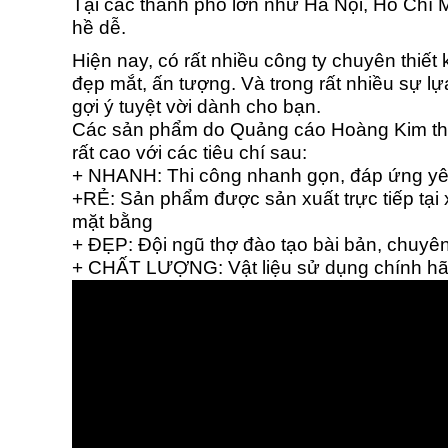
Tại các thành phố lớn như Hà Nội, Hồ Chí M
hề dễ.
Hiện nay, có rất nhiều công ty chuyên thiết
đẹp mắt, ấn tượng. Và trong rất nhiều sự l
gợi ý tuyệt vời dành cho bạn.
Các sản phẩm do Quảng cáo Hoàng Kim thi
rất cao với các tiêu chí sau:
+ NHANH: Thi công nhanh gọn, đáp ứng yêu
+RẺ: Sản phẩm được sản xuất trực tiếp tại x
mặt bằng
+ ĐẸP: Đội ngũ thợ đào tạo bài bản, chuy
+
CHẤT LƯỢNG: Vật liệu sử dụng chính hãng,