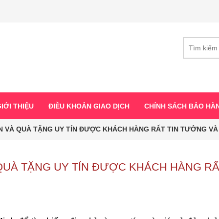
IỚI THIỆU
ĐIỀU KHOẢN GIAO DỊCH
CHÍNH SÁCH BẢO HÀ
IỂN VÀ QUÀ TẶNG UY TÍN ĐƯỢC KHÁCH HÀNG RẤT TIN TƯỞNG VÀ
À QUÀ TẶNG UY TÍN ĐƯỢC KHÁCH HÀNG RẤ