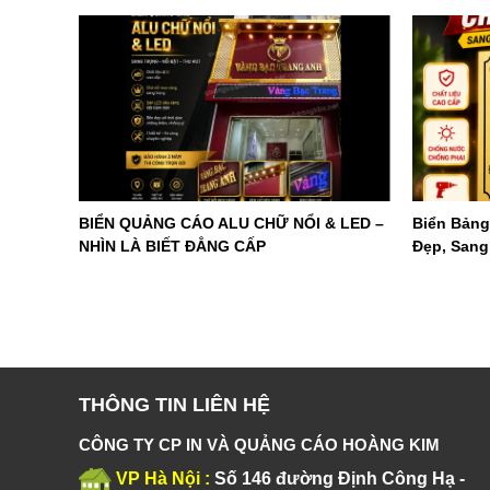
BIỂN QUẢNG CÁO ALU CHỮ NỔI & LED –
Biển Bảng
NHÌN LÀ BIẾT ĐẲNG CẤP
Đẹp, Sang
THÔNG TIN LIÊN HỆ
CÔNG TY CP IN VÀ QUẢNG CÁO HOÀNG KIM
VP Hà Nội :
Số 146 đường Định Công Hạ -