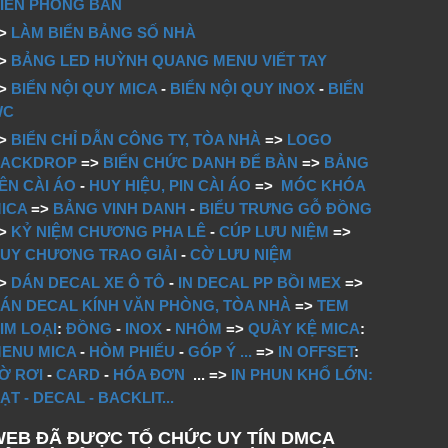
IỂN PHÒNG BAN
=>
LÀM BIỂN BẢNG SỐ NHÀ
=>
BẢNG LED HUỲNH QUANG MENU VIẾT TAY
=>
BIỂN NỘI QUY MICA
-
BIỂN NỘI QUY INOX
-
BIỂN
WC
=>
BIỂN CHỈ DẪN CÔNG TY, TÒA NHÀ
=>
LOGO
BACKDROP
=>
BIỂN CHỨC DANH ĐỂ BÀN
=>
BẢNG
ÊN CÀI ÁO
-
HUY HIỆU, PIN CÀI ÁO
=>
MÓC KHÓA
ICA
=>
BẢNG VINH DANH
-
BIỂU TRƯNG GỖ ĐỒNG
=>
KỶ NIỆM CHƯƠNG PHA LÊ
-
CÚP LƯU NIỆM
=>
UY CHƯƠNG TRAO GIẢI
-
CỜ LƯU NIỆM
=>
DÁN DECAL XE Ô TÔ
-
IN DECAL PP BỒI MEX
=>
ÁN DECAL KÍNH VĂN PHÒNG, TÒA NHÀ
=>
TEM
IM LOẠI
:
ĐỒNG
-
INOX
-
NHÔM
=>
QUẦY KỆ MICA
:
ENU MICA
-
HÒM PHIẾU
-
GÓP Ý
...
=>
IN OFFSET
:
Ờ RƠI
-
CARD
-
HÓA ĐƠN
...
=>
IN PHUN KHỔ LỚN:
ẠT - DECAL - BACKLIT...
WEB ĐÃ ĐƯỢC TỔ CHỨC UY TÍN DMCA