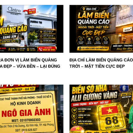
RA ĐƠN VỊ LÀM BIỂN QUẢNG
ĐỊA CHỈ LÀM BIỂN QUẢNG CÁ
 ĐẸP – VỪA BỀN – LẠI ĐÚNG
TRỜI – MẶT TIỀN CỰC ĐẸP