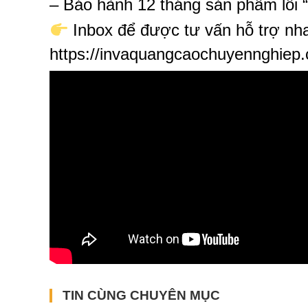
– Bảo hành 12 tháng sản phẩm lỗi 
Inbox để được tư vấn hỗ trợ nh
https://invaquangcaochuyennghiep
TIN CÙNG CHUYÊN MỤC