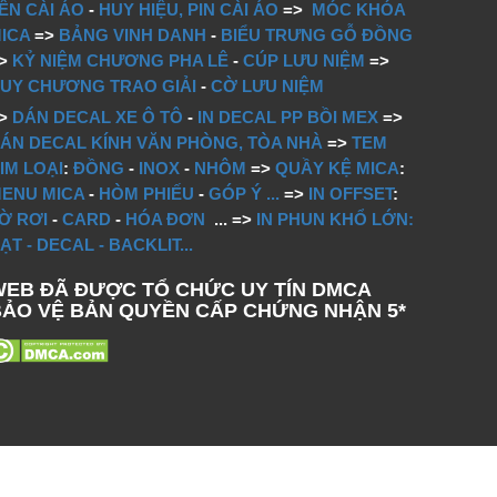
ÊN CÀI ÁO
-
HUY HIỆU, PIN CÀI ÁO
=>
MÓC KHÓA
ICA
=>
BẢNG VINH DANH
-
BIỂU TRƯNG GỖ ĐỒNG
=>
KỶ NIỆM CHƯƠNG PHA LÊ
-
CÚP LƯU NIỆM
=>
UY CHƯƠNG TRAO GIẢI
-
CỜ LƯU NIỆM
=>
DÁN DECAL XE Ô TÔ
-
IN DECAL PP BỒI MEX
=>
ÁN DECAL KÍNH VĂN PHÒNG, TÒA NHÀ
=>
TEM
IM LOẠI
:
ĐỒNG
-
INOX
-
NHÔM
=>
QUẦY KỆ MICA
:
ENU MICA
-
HÒM PHIẾU
-
GÓP Ý
...
=>
IN OFFSET
:
Ờ RƠI
-
CARD
-
HÓA ĐƠN
...
=>
IN PHUN KHỔ LỚN:
ẠT - DECAL - BACKLIT...
WEB ĐÃ ĐƯỢC TỔ CHỨC UY TÍN DMCA
BẢO VỆ BẢN QUYỀN CẤP CHỨNG NHẬN 5*