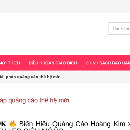
IỚI THIỆU
ĐIỀU KHOẢN GIAO DỊCH
CHÍNH SÁCH BẢO HÀ
ải pháp quảng cáo thế hệ mới
 quảng cáo thế hệ mới
𝟗𝐊
Biển Hiệu Quảng Cáo Hoàng Kim x