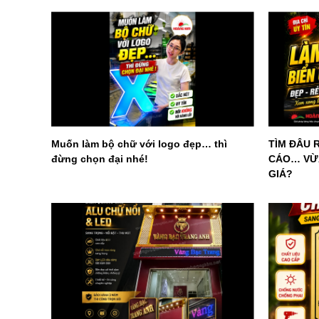
Muốn làm bộ chữ với logo đẹp… thì
TÌM ĐÂU 
đừng chọn đại nhé!
CÁO… VỪA
GIÁ?