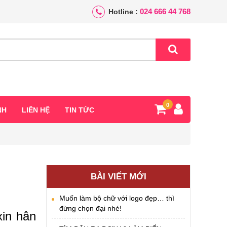
024 666 44 768
Hotline :
0
NH
LIÊN HỆ
TIN TỨC
BÀI VIẾT MỚI
Muốn làm bộ chữ với logo đẹp… thì
đừng chọn đại nhé!
in hân