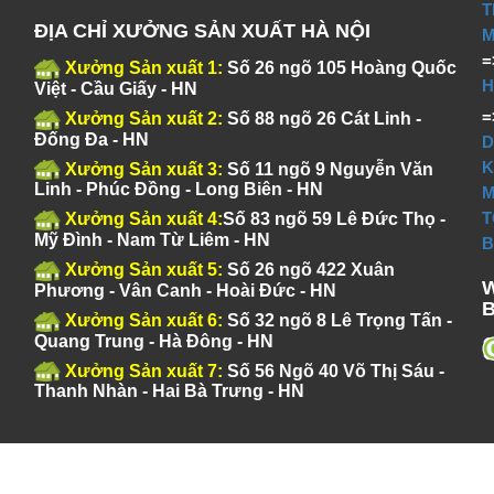
T
ĐỊA CHỈ XƯỞNG SẢN XUẤT HÀ NỘI
M
Xưởng Sản xuất 1:
Số 26 ngõ 105 Hoàng Quốc
H
Việt - Cầu Giấy - HN
Xưởng Sản xuất 2:
Số 88 ngõ 26 Cát Linh -
Đống Đa - HN
D
K
Xưởng Sản xuất 3:
Số 11 ngõ 9 Nguyễn Văn
Linh - Phúc Đồng - Long Biên - HN
M
T
Xưởng Sản xuất 4:
Số 83 ngõ 59 Lê Đức Thọ -
Mỹ Đình - Nam Từ Liêm - HN
B
Xưởng Sản xuất 5:
Số 26 ngõ 422 Xuân
Phương - Vân Canh - Hoài Đức - HN
Xưởng Sản xuất 6:
Số 32 ngõ 8 Lê Trọng Tấn -
Quang Trung - Hà Đông - HN
Xưởng Sản xuất 7:
Số 56 Ngõ 40 Võ Thị Sáu -
Thanh Nhàn - Hai Bà Trưng - HN