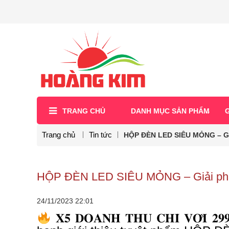
TRANG CHỦ
DANH MỤC SẢN PHẨM
G
Trang chủ
Tin tức
HỘP ĐÈN LED SIÊU MỎNG – Gi
HỘP ĐÈN LED SIÊU MỎNG – Giải pháp
24/11/2023
22:01
𝐗𝟓 𝐃𝐎𝐀𝐍𝐇 𝐓𝐇𝐔 𝐂𝐇𝐈̉ 𝐕𝐎̛́𝐈 𝟐𝟗