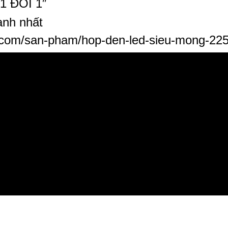
“1 ĐỔI 1″
anh nhất
.com/san-pham/hop-den-led-sieu-mong-22