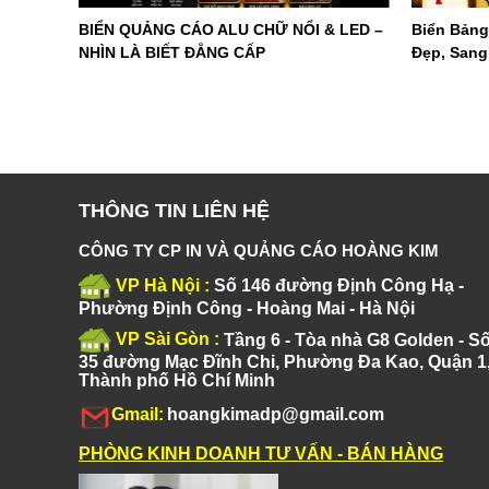
BIỂN QUẢNG CÁO ALU CHỮ NỔI & LED –
Biển Bảng
NHÌN LÀ BIẾT ĐẲNG CẤP
Đẹp, Sang
THÔNG TIN LIÊN HỆ
CÔNG TY CP IN VÀ QUẢNG CÁO HOÀNG KIM
VP Hà Nội :
Số 146 đường Định Công Hạ -
Phường Định Công - Hoàng Mai - Hà Nội
VP Sài Gòn :
Tầng 6 - Tòa nhà G8 Golden - S
35 đường Mạc Đĩnh Chi, Phường Đa Kao, Quận 1
Thành phố Hồ Chí Minh
Gmail:
hoangkimadp@gmail.com
PHÒNG KINH DOANH TƯ VẤN - BÁN HÀNG