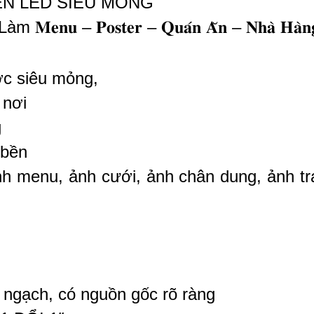
 ĐÈN LED SIÊU MỎNG
𝐮 – 𝐏𝐨𝐬𝐭𝐞𝐫 – 𝐐𝐮𝐚́𝐧 𝐀̆𝐧 – 𝐍𝐡𝐚̀ 𝐇𝐚̀𝐧
ớc siêu mỏng,
 nơi
g
 bền
h menu, ảnh cưới, ảnh chân dung, ảnh tra
ngạch, có nguồn gốc rõ ràng