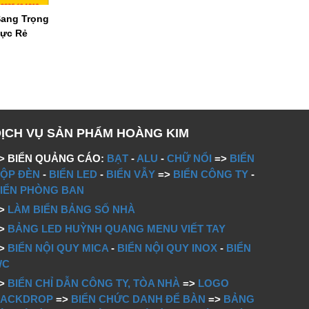
Sang Trọng
Cực Rẻ
DỊCH VỤ SẢN PHẨM HOÀNG KIM
> BIỂN QUẢNG CÁO:
BẠT
-
ALU
-
CHỮ NỔI
=>
BIỂN
ỘP ĐÈN
-
BIỂN LED
-
BIỂN VẪY
=>
BIỂN CÔNG TY
-
IỂN PHÒNG BAN
=>
LÀM BIỂN BẢNG SỐ NHÀ
=>
BẢNG LED HUỲNH QUANG MENU VIẾT TAY
=>
BIỂN NỘI QUY MICA
-
BIỂN NỘI QUY INOX
-
BIỂN
WC
=>
BIỂN CHỈ DẪN CÔNG TY, TÒA NHÀ
=>
LOGO
BACKDROP
=>
BIỂN CHỨC DANH ĐỂ BÀN
=>
BẢNG