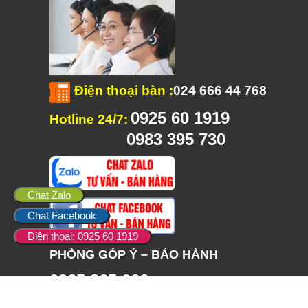
Điện thoại bàn
:
024 666 44 768
0925 60 1919
Hotline 24/7:
0983 395 730
Chat Zalo
Chat Facebook
Điện thoại: 0925 60 1919
PHÒNG GÓP Ý – BẢO HÀNH
0965 865 066