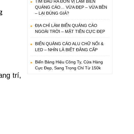
TÌM ĐÂU RA ĐƠN VỊ LÀM BIỂN
QUẢNG CÁO… VỪA ĐẸP – VỪA BỀN

– LẠI ĐÚNG GIÁ?
ĐỊA CHỈ LÀM BIỂN QUẢNG CÁO
NGOÀI TRỜI – MẶT TIỀN CỰC ĐẸP
BIỂN QUẢNG CÁO ALU CHỮ NỔI &
LED – NHÌN LÀ BIẾT ĐẲNG CẤP
Biển Bảng Hiệu Công Ty, Cửa Hàng
Cực Đẹp, Sang Trọng Chỉ Từ 150k
ng trí,