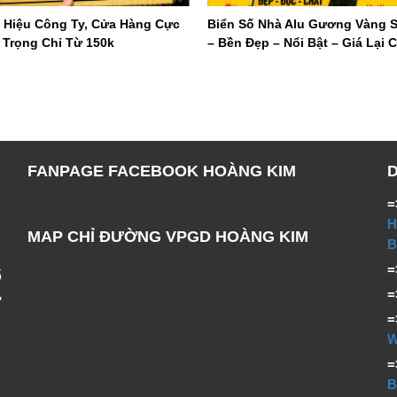
 Hiệu Công Ty, Cửa Hàng Cực
Biển Số Nhà Alu Gương Vàng 
 Trọng Chỉ Từ 150k
– Bền Đẹp – Nổi Bật – Giá Lại 
FANPAGE FACEBOOK HOÀNG KIM
=
H
MAP CHỈ ĐƯỜNG VPGD HOÀNG KIM
B
ố
,