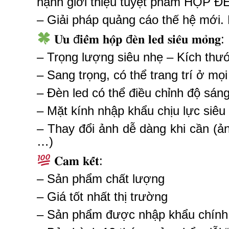
hạnh giới thiệu tuyệt phẩm HỘP
– Giải pháp quảng cáo thế hệ mới. Làm 𝐌𝐞𝐧
𝐔̛𝐮 đ𝐢𝐞̂̉𝐦 𝐡𝐨̣̂𝐩 đ𝐞̀𝐧 𝐥𝐞𝐝 𝐬𝐢𝐞̂𝐮 𝐦𝐨̉𝐧𝐠:
– Trọng lượng siêu nhẹ – Kích thư
– Sang trọng, có thể trang trí ở mọi
– Đèn led có thể điều chỉnh độ sán
– Mặt kính nhập khẩu chịu lực siêu
– Thay đổi ảnh dễ dàng khi cần (ản
…)
𝐂𝐚𝐦 𝐤𝐞̂́𝐭:
– Sản phẩm chất lượng
– Giá tốt nhất thị trường
– Sản phẩm được nhập khẩu chính 