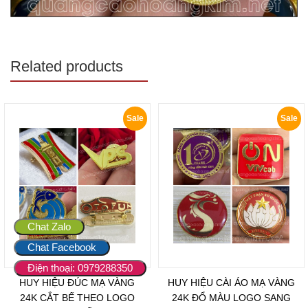
Related products
Sale
Sale
Chat Zalo
Chat Facebook
Điện thoại: 0979288350
HUY HIỆU ĐÚC MẠ VÀNG
HUY HIỆU CÀI ÁO MẠ VÀNG
24K CẮT BẾ THEO LOGO
24K ĐỔ MÀU LOGO SANG